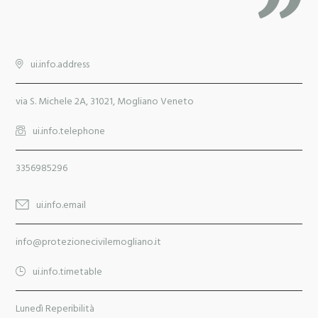
ui.info.address
via S. Michele 2A, 31021, Mogliano Veneto
ui.info.telephone
3356985296
ui.info.email
info@protezionecivilemogliano.it
ui.info.timetable
Lunedì Reperibilità